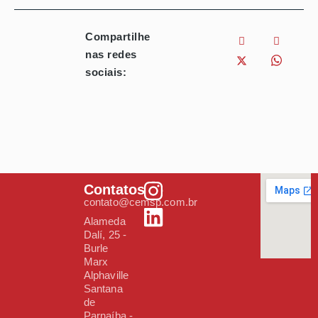
Compartilhe
nas redes
sociais:
Contatos
contato@cemsp.com.br
Alameda
Dalí, 25 -
Burle
Marx
Alphaville
Santana
de
Parnaíba -